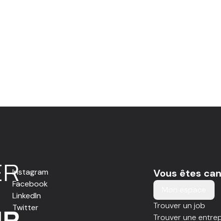
E
R
Instagram
Vous êtes can
Facebook
Mon espace
LinkedIn
Trouver un job
Twitter
IR
Trouver une entrep