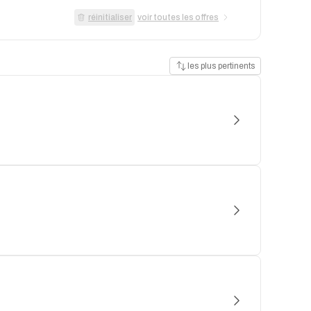
réinitialiser
voir toutes les offres
les plus pertinents