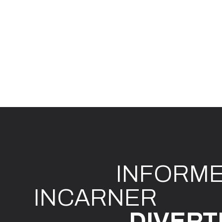
INFO
R
M
I
N
CAR
N
ER
DIVE
R
T