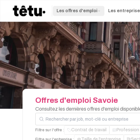
Les offres d'emploi
Les entrepris
Offres
d'emploi
Savoie
Consultez les dernières offres d'emploi disponi
Rechercher par job, mot-clé ou entreprise
Contrat de travail
Profession
Filtre sur l'offre :
Taille de l'entreprise
Sec
Filtre sur l'entreprise :