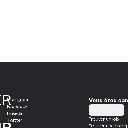
E
R
Instagram
Vous êtes can
Facebook
Mon espace
LinkedIn
Trouver un job
Twitter
IR
Trouver une entrep