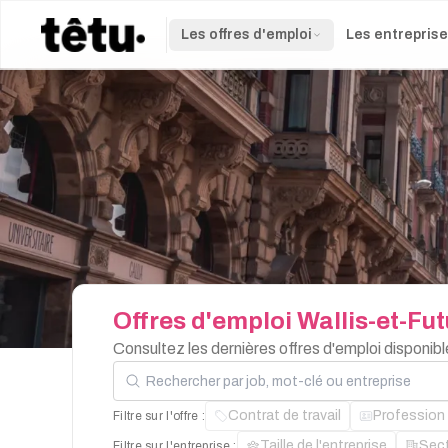
Les offres d'emploi
Les entrepris
Offres
d'emploi
Wallis-et-Fu
Consultez les dernières offres d'emploi disponi
Rechercher par job, mot-clé ou entreprise
Contrat de travail
Profession
Filtre sur l'offre :
Taille de l'entreprise
Sec
Filtre sur l'entreprise :