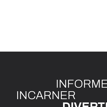
INFO
R
M
I
N
CAR
N
ER
DIVE
R
T