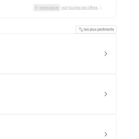
réinitialiser
voir toutes les offres
les plus pertinents