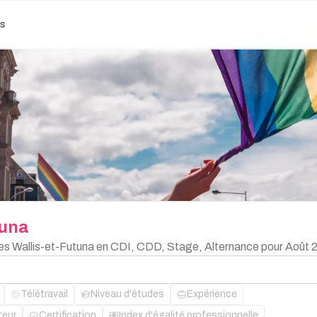
es
tuna
bles Wallis-et-Futuna en CDI, CDD, Stage, Alternance pour Août 
Télétravail
Niveau d'études
Expérience
teur
Certification
Index d'égalité professionnelle