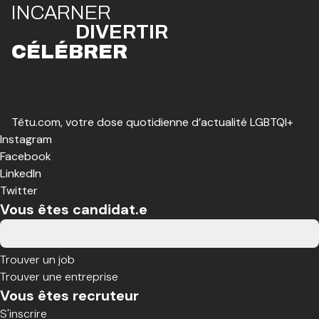
I
N
CAR
N
ER
DIVE
R
TIR
CÉLÉBR
E
R
Têtu.com, votre dose quotidienne d’actualité LGBTQI+
Instagram
Facebook
LinkedIn
Twitter
Vous êtes candidat.e
Trouver un job
Trouver une entreprise
Vous êtes recruteur
S'inscrire