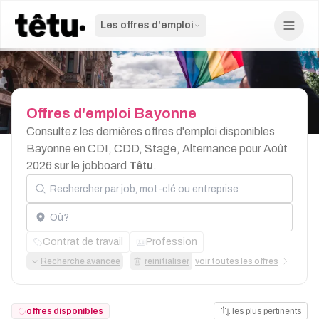
Les offres d'emploi
Offres
d'emploi
Bayonne
Consultez les dernières offres d'emploi disponibles
Bayonne en CDI, CDD, Stage, Alternance pour Août
2026 sur le jobboard
Têtu
.
Rechercher par job, mot-clé ou entreprise
Localisation
Contrat de travail
Profession
Recherche avancée
réinitialiser
voir toutes les offres
offres disponibles
les plus pertinents