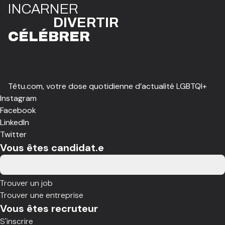
I
N
CAR
N
ER
DIVE
R
TIR
CÉLÉBR
E
R
Têtu.com, votre dose quotidienne d’actualité LGBTQI+
Instagram
Facebook
LinkedIn
Twitter
Vous êtes candidat.e
Trouver un job
Trouver une entreprise
Vous êtes recruteur
S'inscrire