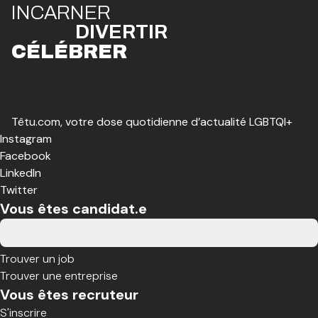
I
N
CAR
N
ER
DIVE
R
TIR
CÉLÉBR
E
R
Têtu.com, votre dose quotidienne d’actualité LGBTQI+
Instagram
Facebook
LinkedIn
Twitter
Vous êtes candidat.e
Trouver un job
Trouver une entreprise
Vous êtes recruteur
S'inscrire