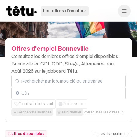
Les offres d'emploi
Offres
d'emploi
Bonneville
Consultez les dernières offres d'emploi disponibles
Bonneville en CDI, CDD, Stage, Alternance pour
Août 2026 sur le jobboard
Têtu
.
Rechercher par job, mot-clé ou entreprise
Localisation
Contrat de travail
Profession
Recherche avancée
réinitialiser
voir toutes les offres
offres disponibles
les plus pertinents