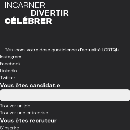
I
N
CAR
N
ER
DIVE
R
TIR
CÉLÉBR
E
R
Têtu.com, votre dose quotidienne d’actualité LGBTQI+
Instagram
Facebook
LinkedIn
Twitter
Vous êtes candidat.e
Trouver un job
Trouver une entreprise
Vous êtes recruteur
S'inscrire