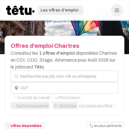
Les offres d'emploi
Offres
d'emploi
Chartres
Consultez les
1 offres d'emploi
disponibles Chartres
en CDI, CDD, Stage, Alternance pour Août 2026 sur
le jobboard
Têtu
.
Rechercher par job, mot-clé ou entreprise
Localisation
Contrat de travail
Profession
Recherche avancée
réinitialiser
voir toutes les offres
offres disponibles
les plus pertinents