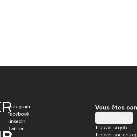
E
R
Instagram
Vous êtes can
Facebook
Mon espace
LinkedIn
Trouver un job
Twitter
IR
Trouver une entrep