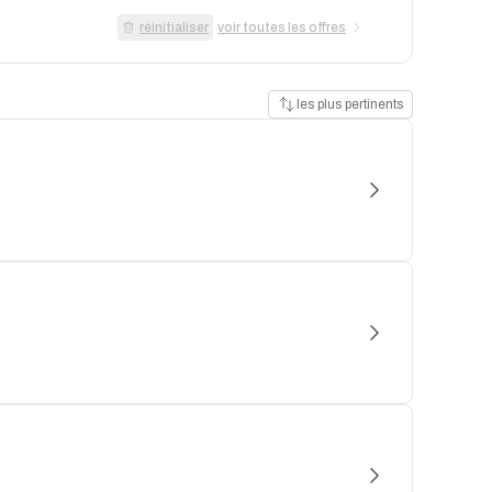
réinitialiser
voir toutes les offres
les plus pertinents