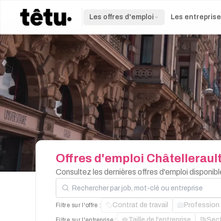
Les offres d'emploi
Les entrepris
Offres
d'emploi
Châtelleraul
Consultez les dernières offres d'emploi disponi
Rechercher par job, mot-clé ou entreprise
Contrat de travail
Profession
Filtre sur l'offre :
Taille de l'entreprise
Sec
Filtre sur l'entreprise :