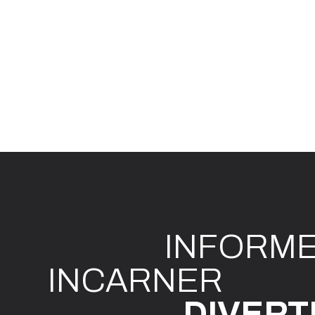
INFO
R
M
I
N
CAR
N
ER
DIVE
R
T