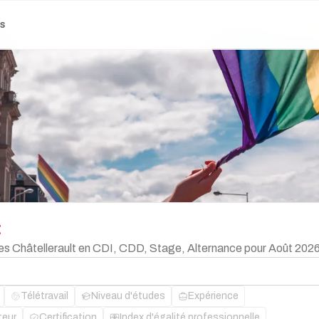
es
t
bles Châtellerault en CDI, CDD, Stage, Alternance pour Août 2026
Télétravail
Niveau d'études
Expérience
teur
Certification
Index d'égalité professionnelle