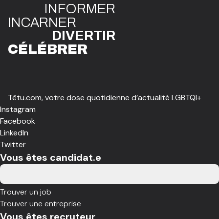
INFO
R
ME
R
I
N
CAR
N
ER
DIVE
R
TIR
CÉLÉBR
E
R
Têtu.com, votre dose quotidienne d’actualité LGBTQI+
Instagram
Facebook
LinkedIn
Twitter
Vous êtes candidat.e
Trouver un job
Trouver une entreprise
Vous êtes recruteur