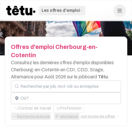
Les offres d'emploi
Offres
d'emploi
Cherbourg-en-
Cotentin
Consultez les dernières offres d'emploi disponibles
Cherbourg-en-Cotentin en CDI, CDD, Stage,
Alternance pour Août 2026 sur le jobboard
Têtu
.
Rechercher par job, mot-clé ou entreprise
Localisation
Contrat de travail
Profession
Recherche avancée
réinitialiser
voir toutes les offres