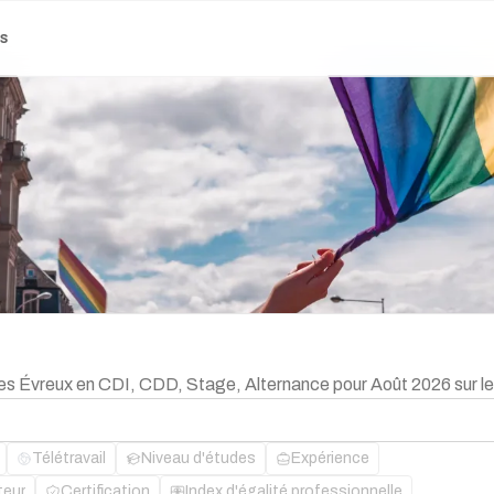
es
bles Évreux en CDI, CDD, Stage, Alternance pour Août 2026 sur l
Télétravail
Niveau d'études
Expérience
teur
Certification
Index d'égalité professionnelle