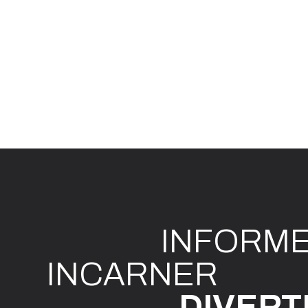
INFO
R
M
I
N
CAR
N
ER
DIVE
R
T