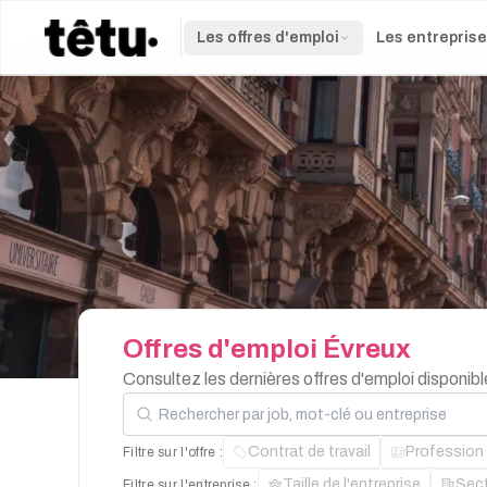
Les offres d'emploi
Les entrepris
Offres
d'emploi
Évreux
Consultez les dernières offres d'emploi disponi
Rechercher par job, mot-clé ou entreprise
Contrat de travail
Profession
Filtre sur l'offre :
Taille de l'entreprise
Sec
Filtre sur l'entreprise :