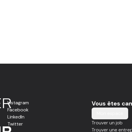
E
R
Instagram
Vous êtes can
Facebook
Mon espace
LinkedIn
Trouver un job
Twitter
IR
Trouver une entrep