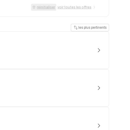
réinitialiser
voir toutes les offres
les plus pertinents