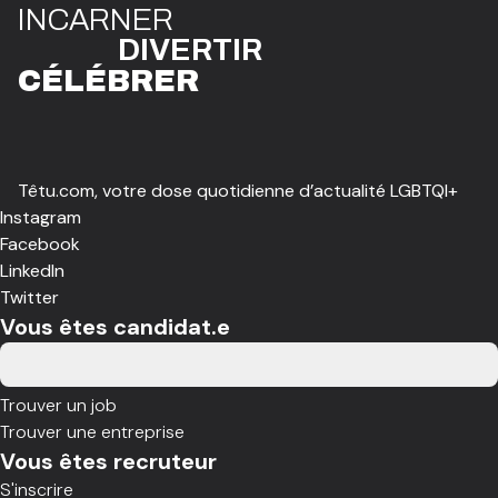
I
N
CAR
N
ER
DIVE
R
TIR
CÉLÉBR
E
R
Têtu.com, votre dose quotidienne d’actualité LGBTQI+
Instagram
Facebook
LinkedIn
Twitter
Vous êtes candidat.e
Trouver un job
Trouver une entreprise
Vous êtes recruteur
S'inscrire