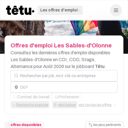
Les offres d'emploi
Offres
d'emploi
Les
Sables-d'Olonne
Consultez les dernières offres d'emploi disponibles
Les Sables-d'Olonne en CDI, CDD, Stage,
Alternance pour Août 2026 sur le jobboard
Têtu
.
Rechercher par job, mot-clé ou entreprise
Localisation
Contrat de travail
Profession
Recherche avancée
réinitialiser
voir toutes les offres
offres disponibles
les plus pertinents