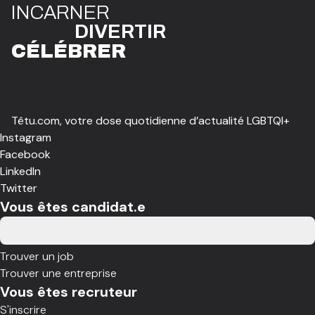
I
N
CAR
N
ER
DIVE
R
TIR
CÉLÉBR
E
R
Têtu.com, votre dose quotidienne d’actualité LGBTQI+
Instagram
Facebook
LinkedIn
Twitter
Vous êtes candidat.e
Trouver un job
Trouver une entreprise
Vous êtes recruteur
S'inscrire