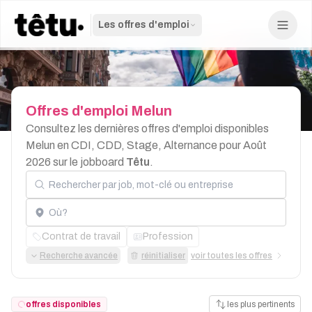
Les offres d'emploi
Offres
d'emploi
Melun
Consultez les dernières offres d'emploi disponibles
Melun en CDI, CDD, Stage, Alternance pour Août
2026 sur le jobboard
Têtu
.
Rechercher par job, mot-clé ou entreprise
Localisation
Contrat de travail
Profession
Recherche avancée
réinitialiser
voir toutes les offres
offres disponibles
les plus pertinents