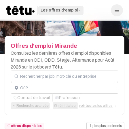
Les offres d'emploi
Offres
d'emploi
Mirande
Consultez les dernières offres d'emploi disponibles
Mirande en CDI, CDD, Stage, Alternance pour Août
2026 sur le jobboard
Têtu
.
Rechercher par job, mot-clé ou entreprise
Localisation
Contrat de travail
Profession
Recherche avancée
réinitialiser
voir toutes les offres
offres disponibles
les plus pertinents