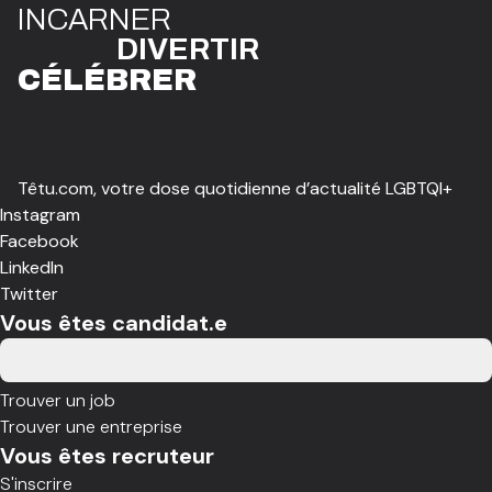
I
N
CAR
N
ER
DIVE
R
TIR
CÉLÉBR
E
R
Têtu.com, votre dose quotidienne d’actualité LGBTQI+
Instagram
Facebook
LinkedIn
Twitter
Vous êtes candidat.e
Trouver un job
Trouver une entreprise
Vous êtes recruteur
S'inscrire