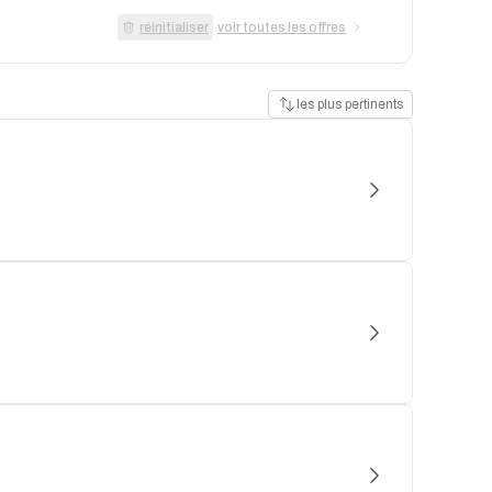
réinitialiser
voir toutes les offres
les plus pertinents