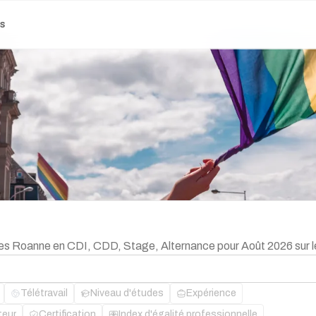
es
ibles Roanne en CDI, CDD, Stage, Alternance pour Août 2026 sur 
Télétravail
Niveau d'études
Expérience
teur
Certification
Index d'égalité professionnelle