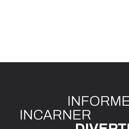
INFO
R
M
I
N
CAR
N
ER
DIVE
R
T