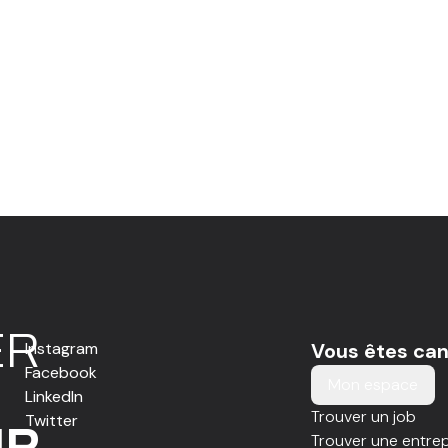
E
R
Instagram
Vous êtes can
Facebook
Mon espace
LinkedIn
Trouver un job
Twitter
IR
Trouver une entrep