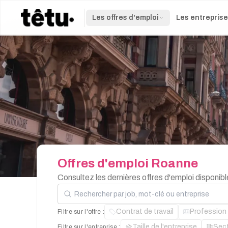
Les offres d'emploi
Les entrepris
Offres
d'emploi
Roanne
Consultez les dernières offres d'emploi dispon
Rechercher par job, mot-clé ou entreprise
Contrat de travail
Profession
Filtre sur l'offre :
Taille de l'entreprise
Sec
Filtre sur l'entreprise :