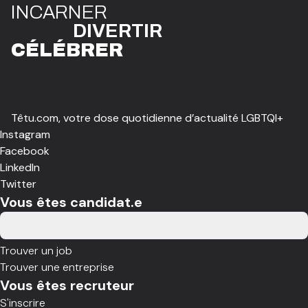
I
N
CAR
N
ER
DIVE
R
TIR
CÉLÉBR
E
R
Têtu.com, votre dose quotidienne d’actualité LGBTQI+
Instagram
Facebook
LinkedIn
Twitter
Vous êtes candidat.e
Trouver un job
Trouver une entreprise
Vous êtes recruteur
S'inscrire