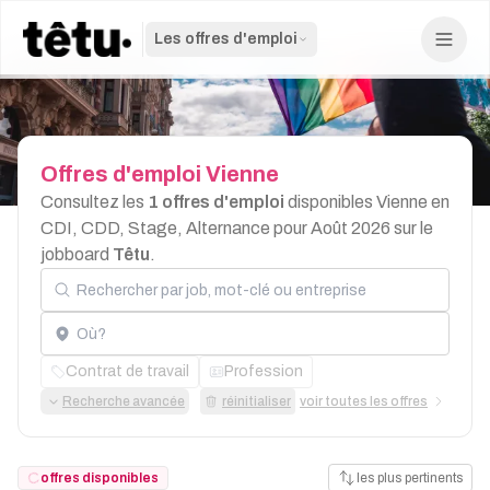
Les offres d'emploi
Offres
d'emploi
Vienne
Consultez les
1 offres d'emploi
disponibles Vienne en
CDI, CDD, Stage, Alternance pour Août 2026 sur le
jobboard
Têtu
.
Rechercher par job, mot-clé ou entreprise
Localisation
Contrat de travail
Profession
Recherche avancée
réinitialiser
voir toutes les offres
offres disponibles
les plus pertinents