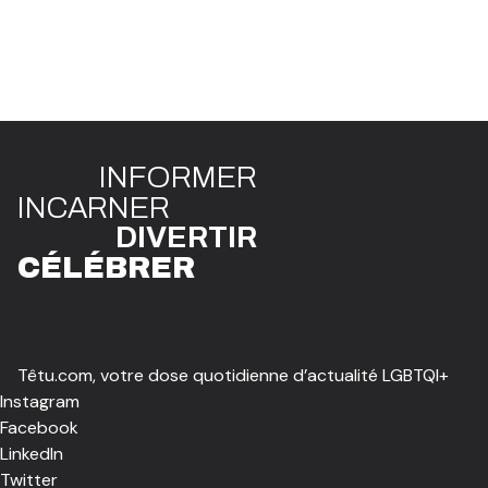
INFO
R
ME
R
I
N
CAR
N
ER
DIVE
R
TIR
CÉLÉBR
E
R
Têtu.com, votre dose quotidienne d’actualité LGBTQI+
Instagram
Facebook
LinkedIn
Twitter