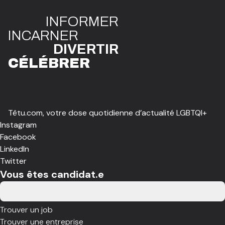
INFO
R
ME
R
I
N
CAR
N
ER
DIVE
R
TIR
CÉLÉBR
E
R
Têtu.com, votre dose quotidienne d’actualité LGBTQI+
Instagram
Facebook
LinkedIn
Twitter
Vous êtes candidat.e
Trouver un job
Trouver une entreprise