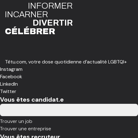
INFO
R
ME
R
I
N
CAR
N
ER
DIVE
R
TIR
CÉLÉBR
E
R
Têtu.com, votre dose quotidienne d’actualité LGBTQI+
Instagram
Facebook
LinkedIn
Twitter
Vous êtes candidat.e
Trouver un job
Trouver une entreprise
Vous êtes recruteur