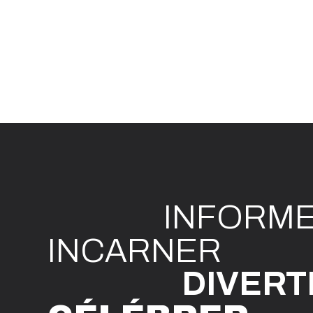
INFO
R
M
I
N
CAR
N
ER
DIVE
R
T