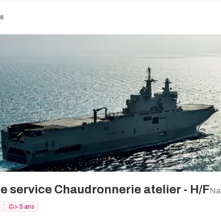
es
e service Chaudronnerie atelier - H/F
Na
> 5 ans