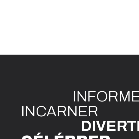
INFO
R
M
I
N
CAR
N
ER
DIVE
R
T