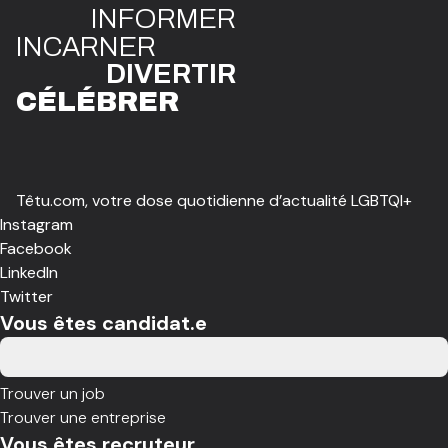
INFO
R
ME
R
I
N
CAR
N
ER
DIVE
R
TIR
CÉLÉBR
E
R
Têtu.com, votre dose quotidienne d’actualité LGBTQI+
Instagram
Facebook
LinkedIn
Twitter
Vous êtes candidat.e
Trouver un job
Trouver une entreprise
Vous êtes recruteur